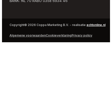
BANK: NL 70 RABO 0358 6934 46
Copyright© 2026 Coppa Marketing B.V. - realisatie
echtonline.nl
Algemene voorwaarden
Cookieverklaring
Privacy policy