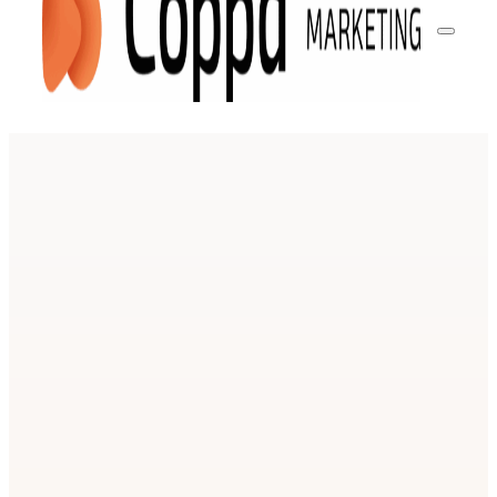
Groei met je bedri
Ads
We fixen je wisselende advertentieresult