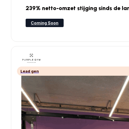
239% netto-omzet stijging sinds de la
Coming Soon
Lead gen